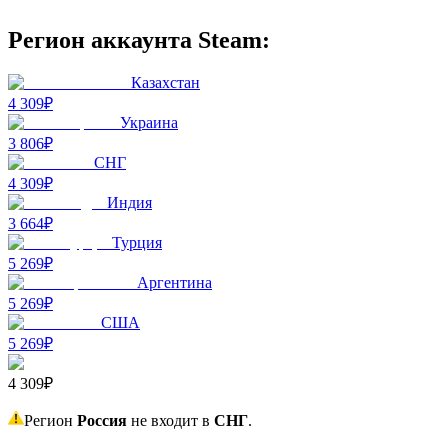
Регион аккаунта Steam:
Казахстан
4 309₽
Украина
3 806₽
СНГ
4 309₽
Индия
3 664₽
Турция
5 269₽
Аргентина
5 269₽
США
5 269₽
4 309₽
Регион
Россия
не входит в
СНГ
.