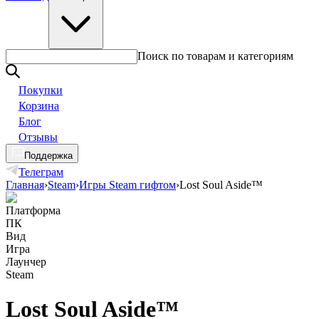
Поиск по товарам и категориям
Покупки
Корзина
Блог
Отзывы
Поддержка
Телеграм
Главная
›
Steam
›
Игры Steam гифтом
›
Lost Soul Aside™
Платформа
ПК
Вид
Игра
Лаунчер
Steam
Lost Soul Aside™