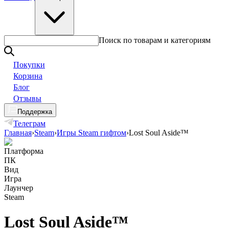
Поиск по товарам и категориям
Покупки
Корзина
Блог
Отзывы
Поддержка
Телеграм
Главная
›
Steam
›
Игры Steam гифтом
›
Lost Soul Aside™
Платформа
ПК
Вид
Игра
Лаунчер
Steam
Lost Soul Aside™