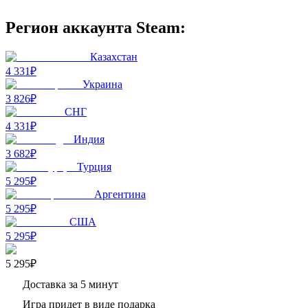
Регион аккаунта Steam:
Казахстан
4 331₽
Украина
3 826₽
СНГ
4 331₽
Индия
3 682₽
Турция
5 295₽
Аргентина
5 295₽
США
5 295₽
5 295₽
Доставка за 5 минут
Игра придет в виде подарка