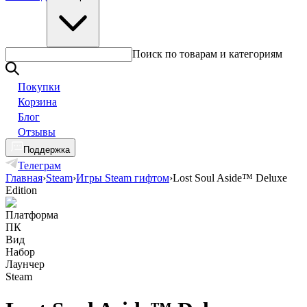
Поиск по товарам и категориям
Покупки
Корзина
Блог
Отзывы
Поддержка
Телеграм
Главная
›
Steam
›
Игры Steam гифтом
›
Lost Soul Aside™ Deluxe
Edition
Платформа
ПК
Вид
Набор
Лаунчер
Steam