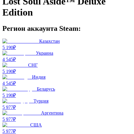
Lost Soul Aside™ Deluxe
Edition
Регион аккаунта Steam:
Казахстан
5 190₽
Украина
4 545₽
СНГ
5 190₽
Индия
4 545₽
Беларусь
5 190₽
Турция
5 977₽
Аргентина
5 977₽
США
5 977₽