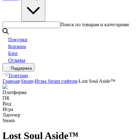
Поиск по товарам и категориям
Покупки
Корзина
Блог
Отзывы
Поддержка
Телеграм
Главная
›
Steam
›
Игры Steam гифтом
›
Lost Soul Aside™
Платформа
ПК
Вид
Игра
Лаунчер
Steam
Lost Soul Aside™