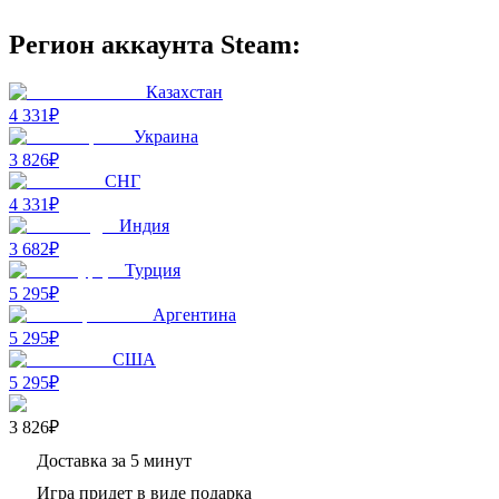
Регион аккаунта Steam:
Казахстан
4 331₽
Украина
3 826₽
СНГ
4 331₽
Индия
3 682₽
Турция
5 295₽
Аргентина
5 295₽
США
5 295₽
3 826₽
Доставка за 5 минут
Игра придет в виде подарка