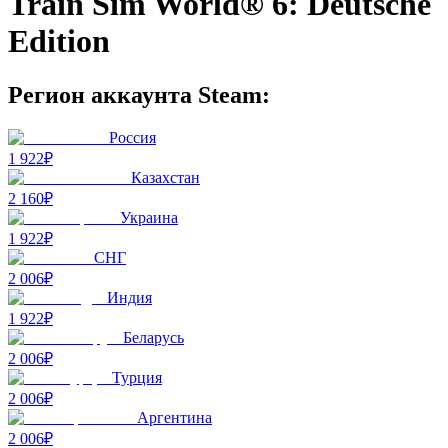
Train Sim World® 6: Deutsche
Edition
Регион аккаунта Steam:
Россия
1 922₽
Казахстан
2 160₽
Украина
1 922₽
СНГ
2 006₽
Индия
1 922₽
Беларусь
2 006₽
Турция
2 006₽
Аргентина
2 006₽