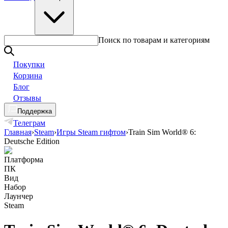
Поиск по товарам и категориям
Покупки
Корзина
Блог
Отзывы
Поддержка
Телеграм
Главная
›
Steam
›
Игры Steam гифтом
›
Train Sim World® 6:
Deutsche Edition
Платформа
ПК
Вид
Набор
Лаунчер
Steam