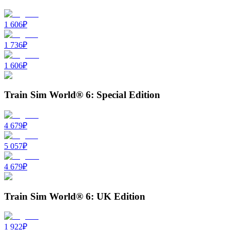
1 606
₽
1 736
₽
1 606
₽
Train Sim World® 6: Special Edition
4 679
₽
5 057
₽
4 679
₽
Train Sim World® 6: UK Edition
1 922
₽