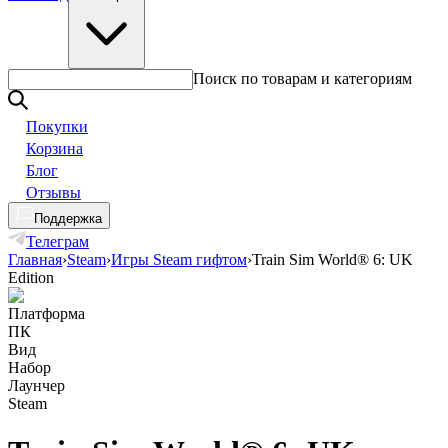
Поиск по товарам и категориям
Покупки
Корзина
Блог
Отзывы
Поддержка
Телеграм
Главная
›
Steam
›
Игры Steam гифтом
›
Train Sim World® 6: UK
Edition
Платформа
ПК
Вид
Набор
Лаунчер
Steam