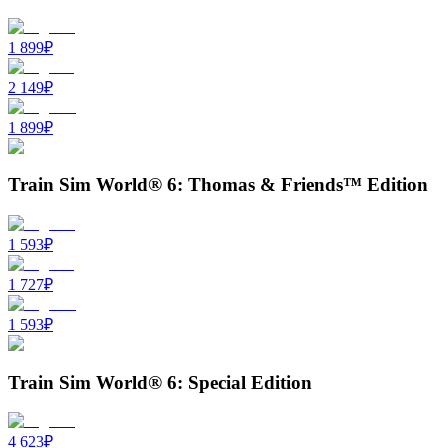
1 899
₽
2 149
₽
1 899
₽
Train Sim World® 6: Thomas & Friends™ Edition
1 593
₽
1 727
₽
1 593
₽
Train Sim World® 6: Special Edition
4 623
₽