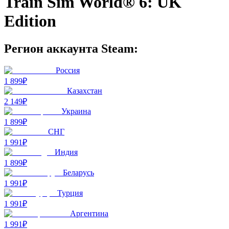
Train Sim World® 6: UK
Edition
Регион аккаунта Steam:
Россия
1 899₽
Казахстан
2 149₽
Украина
1 899₽
СНГ
1 991₽
Индия
1 899₽
Беларусь
1 991₽
Турция
1 991₽
Аргентина
1 991₽