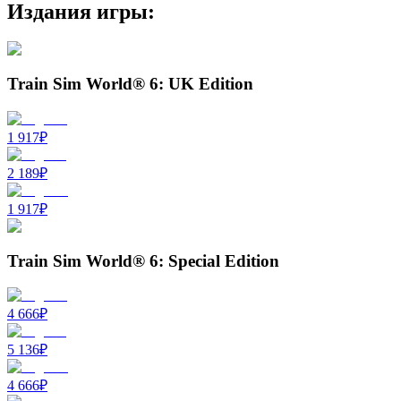
Издания игры:
Train Sim World® 6: UK Edition
1 917
₽
2 189
₽
1 917
₽
Train Sim World® 6: Special Edition
4 666
₽
5 136
₽
4 666
₽