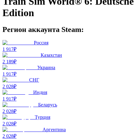
Train Sim World® 6: Deutsche
Edition
Регион аккаунта Steam:
Россия
1 917₽
Казахстан
2 189₽
Украина
1 917₽
СНГ
2 028₽
Индия
1 917₽
Беларусь
2 028₽
Турция
2 028₽
Аргентина
2 028₽