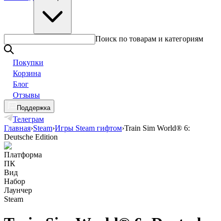
Поиск по товарам и категориям
Покупки
Корзина
Блог
Отзывы
Поддержка
Телеграм
Главная
›
Steam
›
Игры Steam гифтом
›
Train Sim World® 6:
Deutsche Edition
Платформа
ПК
Вид
Набор
Лаунчер
Steam