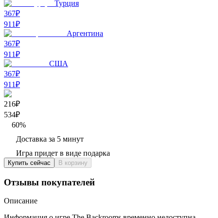
Турция
367₽
911
₽
Аргентина
367₽
911
₽
США
367₽
911
₽
216₽
534
₽
60
%
Доставка за 5 минут
Игра придет в виде подарка
Купить сейчас
В корзину
Отзывы покупателей
Описание
Информация о игре The Backrooms временно недоступна