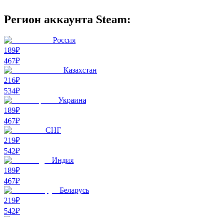
Регион аккаунта Steam:
Россия
189₽
467
₽
Казахстан
216₽
534
₽
Украина
189₽
467
₽
СНГ
219₽
542
₽
Индия
189₽
467
₽
Беларусь
219₽
542
₽