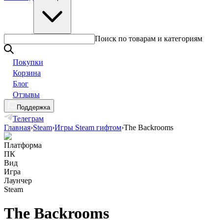
Поиск по товарам и категориям
Покупки
Корзина
Блог
Отзывы
Поддержка
Телеграм
Главная
›
Steam
›
Игры Steam гифтом
›
The Backrooms
Платформа
ПК
Вид
Игра
Лаунчер
Steam
The Backrooms