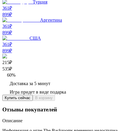
Турция
361₽
899
₽
Аргентина
361₽
899
₽
США
361₽
899
₽
215₽
535
₽
60
%
Доставка за 5 минут
Игра придет в виде подарка
Купить сейчас
В корзину
Отзывы покупателей
Описание
Информация о игре The Backrooms временно недоступна