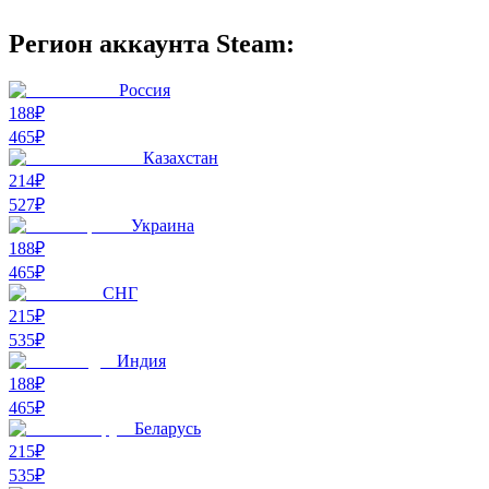
Регион аккаунта Steam:
Россия
188₽
465
₽
Казахстан
214₽
527
₽
Украина
188₽
465
₽
СНГ
215₽
535
₽
Индия
188₽
465
₽
Беларусь
215₽
535
₽