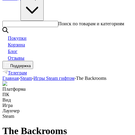
Поиск по товарам и категориям
Покупки
Корзина
Блог
Отзывы
Поддержка
Телеграм
Главная
›
Steam
›
Игры Steam гифтом
›
The Backrooms
Платформа
ПК
Вид
Игра
Лаунчер
Steam
The Backrooms