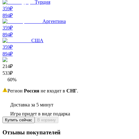
Турция
359₽
894
₽
Аргентина
359₽
894
₽
США
359₽
894
₽
214₽
533
₽
60
%
Регион
Россия
не входит в
СНГ
.
Доставка за 5 минут
Игра придет в виде подарка
Купить сейчас
В корзину
Отзывы покупателей