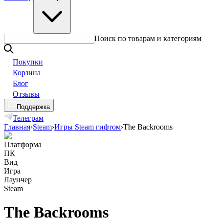
Поиск по товарам и категориям
Покупки
Корзина
Блог
Отзывы
Поддержка
Телеграм
Главная
›
Steam
›
Игры Steam гифтом
›
The Backrooms
Платформа
ПК
Вид
Игра
Лаунчер
Steam
The Backrooms