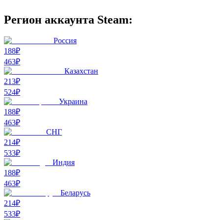
Регион аккаунта Steam:
Россия
188₽
463
₽
Казахстан
213₽
524
₽
Украина
188₽
463
₽
СНГ
214₽
533
₽
Индия
188₽
463
₽
Беларусь
214₽
533
₽