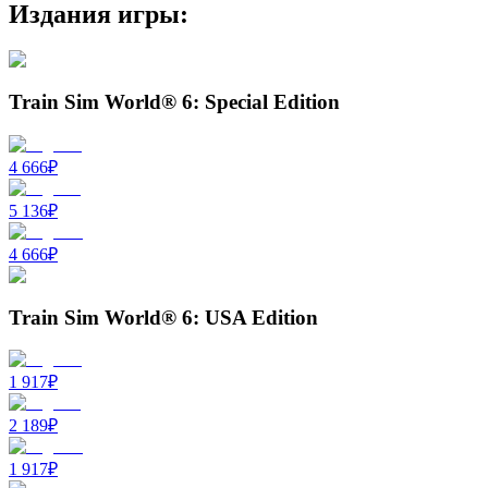
Издания игры:
Train Sim World® 6: Special Edition
4 666
₽
5 136
₽
4 666
₽
Train Sim World® 6: USA Edition
1 917
₽
2 189
₽
1 917
₽