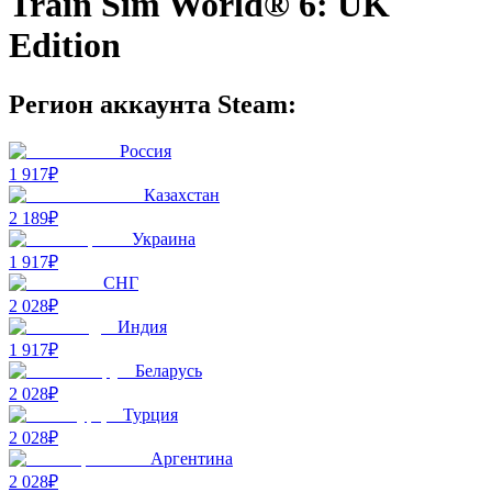
Train Sim World® 6: UK
Edition
Регион аккаунта Steam:
Россия
1 917₽
Казахстан
2 189₽
Украина
1 917₽
СНГ
2 028₽
Индия
1 917₽
Беларусь
2 028₽
Турция
2 028₽
Аргентина
2 028₽