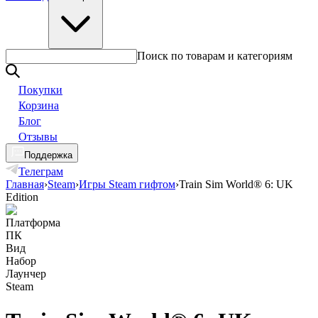
Поиск по товарам и категориям
Покупки
Корзина
Блог
Отзывы
Поддержка
Телеграм
Главная
›
Steam
›
Игры Steam гифтом
›
Train Sim World® 6: UK
Edition
Платформа
ПК
Вид
Набор
Лаунчер
Steam