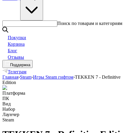
Поиск по товарам и категориям
Покупки
Корзина
Блог
Отзывы
Поддержка
Телеграм
Главная
›
Steam
›
Игры Steam гифтом
›
TEKKEN 7 - Definitive
Edition
Платформа
ПК
Вид
Набор
Лаунчер
Steam