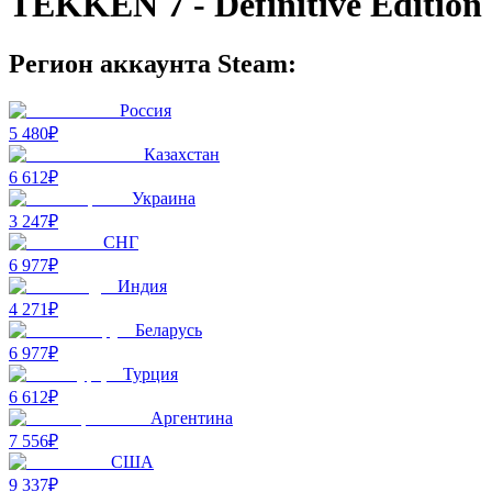
TEKKEN 7 - Definitive Edition
Регион аккаунта Steam:
Россия
5 480₽
Казахстан
6 612₽
Украина
3 247₽
СНГ
6 977₽
Индия
4 271₽
Беларусь
6 977₽
Турция
6 612₽
Аргентина
7 556₽
США
9 337₽