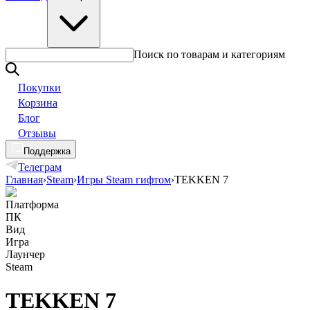
Поиск по товарам и категориям
Покупки
Корзина
Блог
Отзывы
Поддержка
Телеграм
Главная
›
Steam
›
Игры Steam гифтом
›
TEKKEN 7
Платформа
ПК
Вид
Игра
Лаунчер
Steam
TEKKEN 7