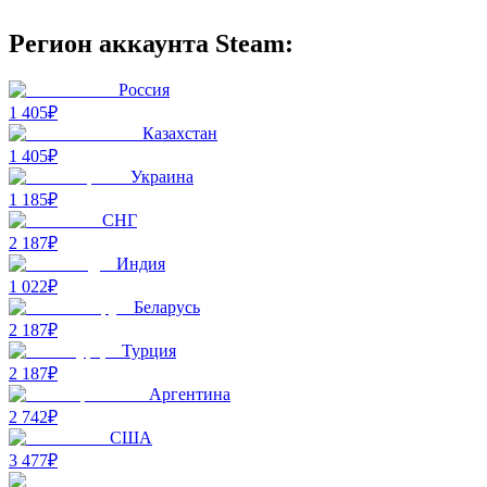
Регион аккаунта Steam:
Россия
1 405₽
Казахстан
1 405₽
Украина
1 185₽
СНГ
2 187₽
Индия
1 022₽
Беларусь
2 187₽
Турция
2 187₽
Аргентина
2 742₽
США
3 477₽