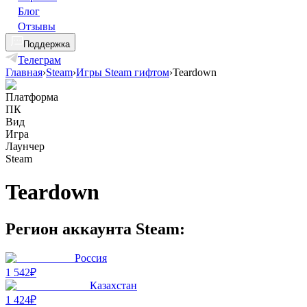
Блог
Отзывы
Поддержка
Телеграм
Главная
›
Steam
›
Игры Steam гифтом
›
Teardown
Платформа
ПК
Вид
Игра
Лаунчер
Steam
Teardown
Регион аккаунта Steam:
Россия
1 542₽
Казахстан
1 424₽