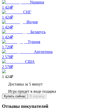
Украина
1 424₽
СНГ
1 424₽
Индия
1 424₽
Беларусь
1 424₽
Турция
1 720₽
Аргентина
2 578₽
США
2 578₽
1 424₽
Доставка за 5 минут
Игра придет в виде подарка
Купить сейчас
В корзину
Отзывы покупателей