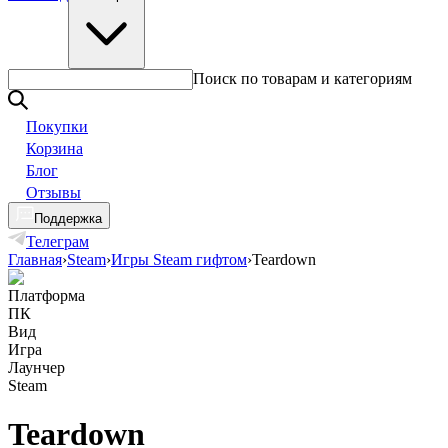
Поиск по товарам и категориям
Покупки
Корзина
Блог
Отзывы
Поддержка
Телеграм
Главная
›
Steam
›
Игры Steam гифтом
›
Teardown
Платформа
ПК
Вид
Игра
Лаунчер
Steam
Teardown