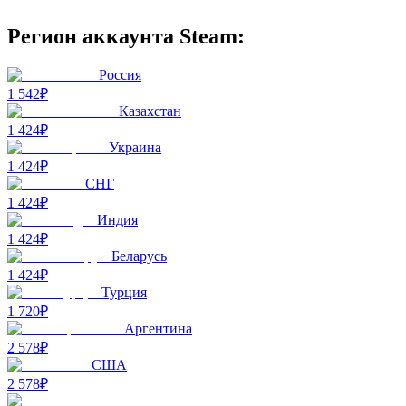
Регион аккаунта Steam:
Россия
1 542₽
Казахстан
1 424₽
Украина
1 424₽
СНГ
1 424₽
Индия
1 424₽
Беларусь
1 424₽
Турция
1 720₽
Аргентина
2 578₽
США
2 578₽