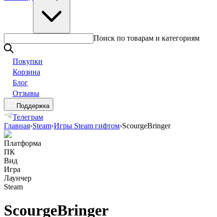
Поиск по товарам и категориям
Покупки
Корзина
Блог
Отзывы
Поддержка
Телеграм
Главная
›
Steam
›
Игры Steam гифтом
›
ScourgeBringer
Платформа
ПК
Вид
Игра
Лаунчер
Steam
ScourgeBringer