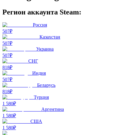
Регион аккаунта Steam:
Россия
507₽
Казахстан
507₽
Украина
507₽
СНГ
818₽
Индия
507₽
Беларусь
818₽
Турция
1 580₽
Аргентина
1 580₽
США
1 580₽