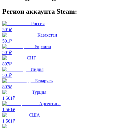
Регион аккаунта Steam:
Россия
501₽
Казахстан
501₽
Украина
501₽
СНГ
807₽
Индия
501₽
Беларусь
807₽
Турция
1 561₽
Аргентина
1 561₽
США
1 561₽