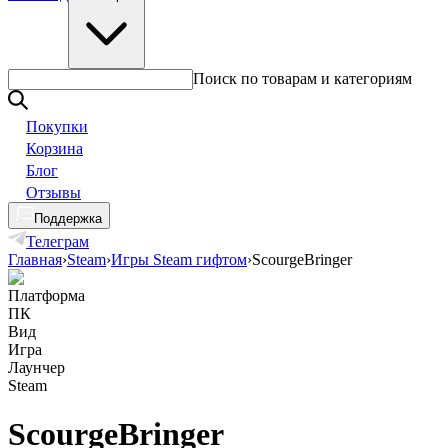
Поиск по товарам и категориям
Покупки
Корзина
Блог
Отзывы
Поддержка
Телеграм
Главная
›
Steam
›
Игры Steam гифтом
›
ScourgeBringer
Платформа
ПК
Вид
Игра
Лаунчер
Steam
ScourgeBringer