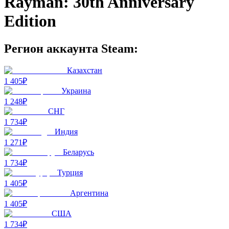
Rayman: 30th Anniversary
Edition
Регион аккаунта Steam:
Казахстан
1 405₽
Украина
1 248₽
СНГ
1 734₽
Индия
1 271₽
Беларусь
1 734₽
Турция
1 405₽
Аргентина
1 405₽
США
1 734₽