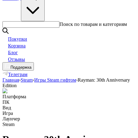
Поиск по товарам и категориям
Покупки
Корзина
Блог
Отзывы
Поддержка
Телеграм
Главная
›
Steam
›
Игры Steam гифтом
›
Rayman: 30th Anniversary
Edition
Платформа
ПК
Вид
Игра
Лаунчер
Steam