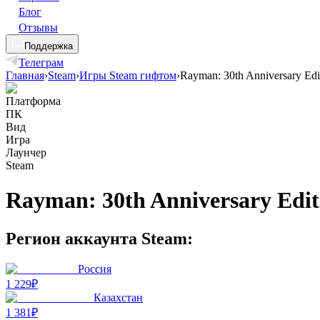
Блог
Отзывы
Поддержка
Телеграм
Главная
›
Steam
›
Игры Steam гифтом
›
Rayman: 30th Anniversary Edi
Платформа
ПК
Вид
Игра
Лаунчер
Steam
Rayman: 30th Anniversary Edit
Регион аккаунта Steam:
Россия
1 229₽
Казахстан
1 381₽