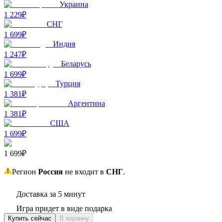
Украина
1 229₽
СНГ
1 699₽
Индия
1 247₽
Беларусь
1 699₽
Турция
1 381₽
Аргентина
1 381₽
США
1 699₽
1 699₽
Регион
Россия
не входит в
СНГ
.
Доставка за 5 минут
Игра придет в виде подарка
Купить сейчас
В корзину