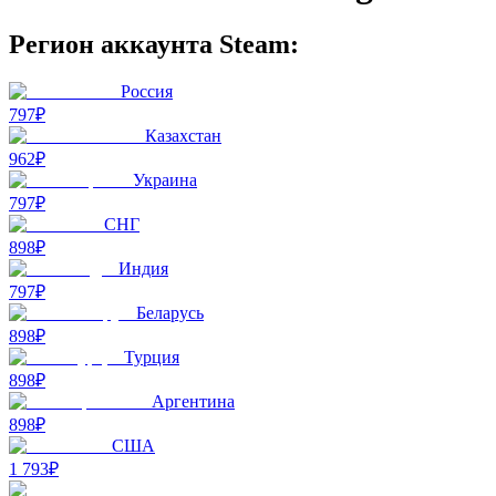
Регион аккаунта Steam:
Россия
797₽
Казахстан
962₽
Украина
797₽
СНГ
898₽
Индия
797₽
Беларусь
898₽
Турция
898₽
Аргентина
898₽
США
1 793₽