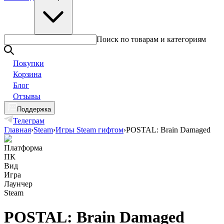
Поиск по товарам и категориям
Покупки
Корзина
Блог
Отзывы
Поддержка
Телеграм
Главная
›
Steam
›
Игры Steam гифтом
›
POSTAL: Brain Damaged
Платформа
ПК
Вид
Игра
Лаунчер
Steam
POSTAL: Brain Damaged