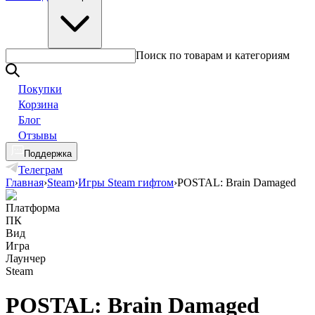
Поиск по товарам и категориям
Покупки
Корзина
Блог
Отзывы
Поддержка
Телеграм
Главная
›
Steam
›
Игры Steam гифтом
›
POSTAL: Brain Damaged
Платформа
ПК
Вид
Игра
Лаунчер
Steam
POSTAL: Brain Damaged