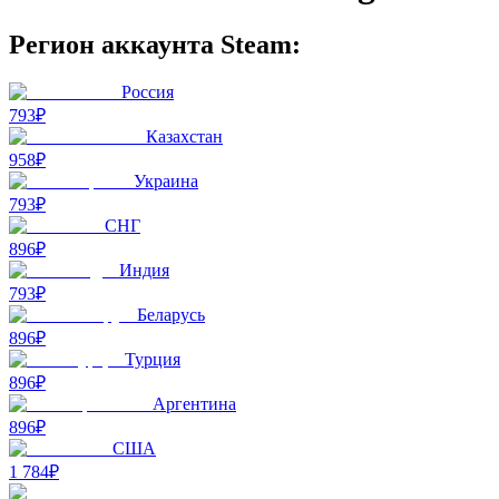
Регион аккаунта Steam:
Россия
793₽
Казахстан
958₽
Украина
793₽
СНГ
896₽
Индия
793₽
Беларусь
896₽
Турция
896₽
Аргентина
896₽
США
1 784₽