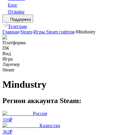
Блог
Отзывы
Поддержка
Телеграм
Главная
›
Steam
›
Игры Steam гифтом
›
Mindustry
Платформа
ПК
Вид
Игра
Лаунчер
Steam
Mindustry
Регион аккаунта Steam:
Россия
316₽
Казахстан
362₽