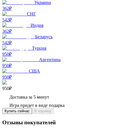
Украина
362₽
СНГ
542₽
Индия
362₽
Беларусь
542₽
Турция
950₽
Аргентина
950₽
США
950₽
950₽
Доставка за 5 минут
Игра придет в виде подарка
Купить сейчас
В корзину
Отзывы покупателей