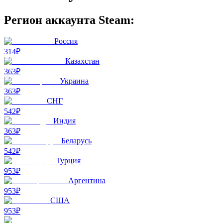
Регион аккаунта Steam:
Россия
314₽
Казахстан
363₽
Украина
363₽
СНГ
542₽
Индия
363₽
Беларусь
542₽
Турция
953₽
Аргентина
953₽
США
953₽