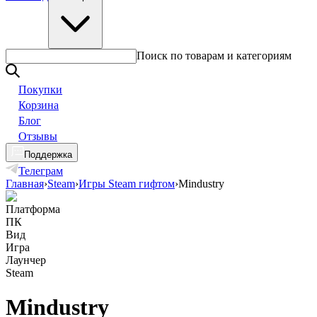
Поиск по товарам и категориям
Покупки
Корзина
Блог
Отзывы
Поддержка
Телеграм
Главная
›
Steam
›
Игры Steam гифтом
›
Mindustry
Платформа
ПК
Вид
Игра
Лаунчер
Steam
Mindustry