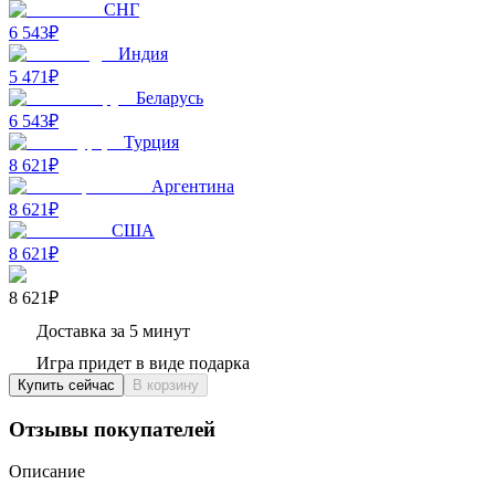
СНГ
6 543₽
Индия
5 471₽
Беларусь
6 543₽
Турция
8 621₽
Аргентина
8 621₽
США
8 621₽
8 621₽
Доставка за 5 минут
Игра придет в виде подарка
Купить сейчас
В корзину
Отзывы покупателей
Описание