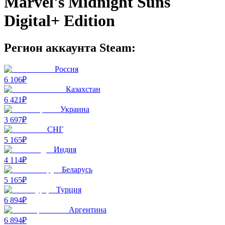
Marvel's Midnight Suns
Digital+ Edition
Регион аккаунта Steam:
Россия
6 106₽
Казахстан
6 421₽
Украина
3 697₽
СНГ
5 165₽
Индия
4 114₽
Беларусь
5 165₽
Турция
6 894₽
Аргентина
6 894₽