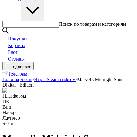
Поиск по товарам и категориям
Покупки
Корзина
Блог
Отзывы
Поддержка
Телеграм
Главная
›
Steam
›
Игры Steam гифтом
›
Marvel's Midnight Suns
Digital+ Edition
Платформа
ПК
Вид
Набор
Лаунчер
Steam