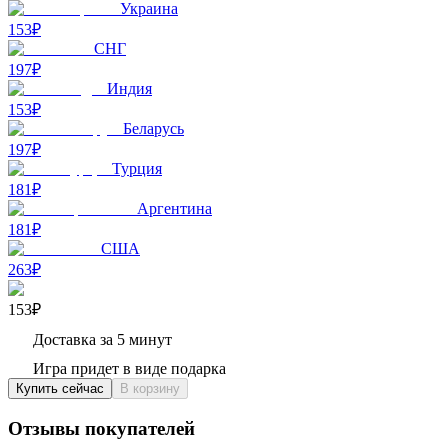
Украина
153₽
СНГ
197₽
Индия
153₽
Беларусь
197₽
Турция
181₽
Аргентина
181₽
США
263₽
153₽
Доставка за 5 минут
Игра придет в виде подарка
Купить сейчас
В корзину
Отзывы покупателей