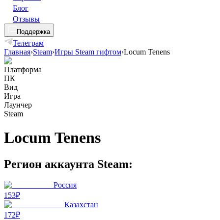
Блог
Отзывы
Поддержка
Телеграм
Главная
›
Steam
›
Игры Steam гифтом
›
Locum Tenens
Платформа
ПК
Вид
Игра
Лаунчер
Steam
Locum Tenens
Регион аккаунта Steam:
Россия
153₽
Казахстан
172₽