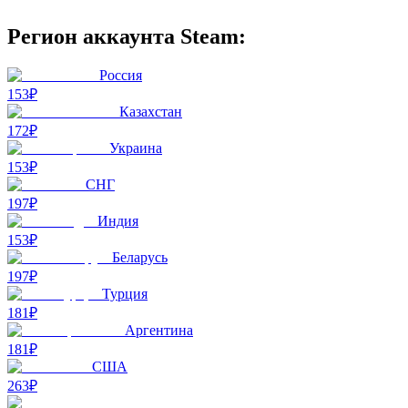
Регион аккаунта Steam:
Россия
153₽
Казахстан
172₽
Украина
153₽
СНГ
197₽
Индия
153₽
Беларусь
197₽
Турция
181₽
Аргентина
181₽
США
263₽