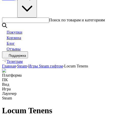
Поиск по товарам и категориям
Покупки
Корзина
Блог
Отзывы
Поддержка
Телеграм
Главная
›
Steam
›
Игры Steam гифтом
›
Locum Tenens
Платформа
ПК
Вид
Игра
Лаунчер
Steam
Locum Tenens