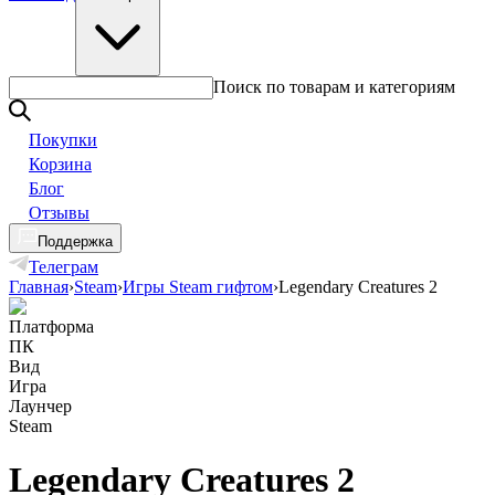
Поиск по товарам и категориям
Покупки
Корзина
Блог
Отзывы
Поддержка
Телеграм
Главная
›
Steam
›
Игры Steam гифтом
›
Legendary Creatures 2
Платформа
ПК
Вид
Игра
Лаунчер
Steam
Legendary Creatures 2