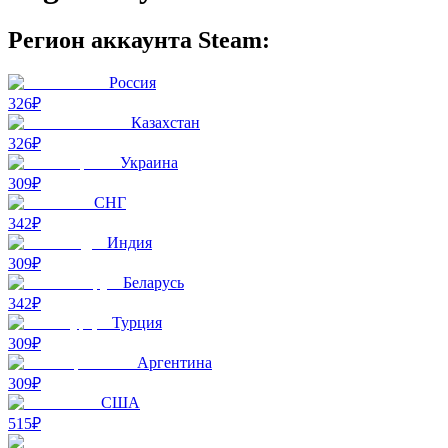
Регион аккаунта Steam:
Россия
326₽
Казахстан
326₽
Украина
309₽
СНГ
342₽
Индия
309₽
Беларусь
342₽
Турция
309₽
Аргентина
309₽
США
515₽