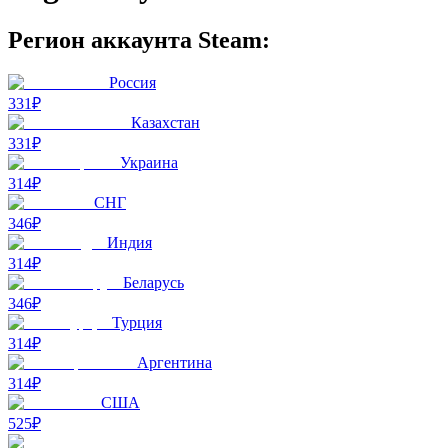
Регион аккаунта Steam:
Россия
331₽
Казахстан
331₽
Украина
314₽
СНГ
346₽
Индия
314₽
Беларусь
346₽
Турция
314₽
Аргентина
314₽
США
525₽