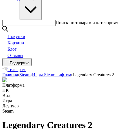
Поиск по товарам и категориям
Покупки
Корзина
Блог
Отзывы
Поддержка
Телеграм
Главная
›
Steam
›
Игры Steam гифтом
›
Legendary Creatures 2
Платформа
ПК
Вид
Игра
Лаунчер
Steam
Legendary Creatures 2