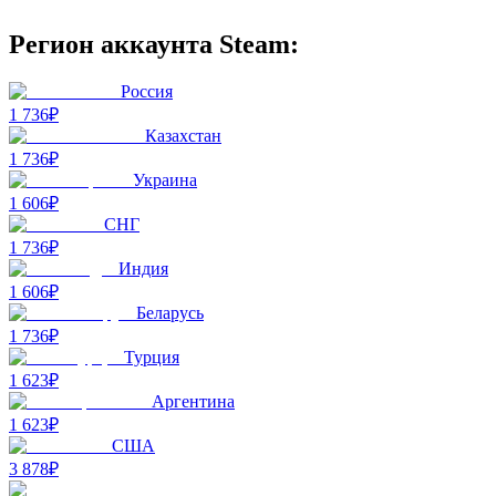
Регион аккаунта Steam:
Россия
1 736₽
Казахстан
1 736₽
Украина
1 606₽
СНГ
1 736₽
Индия
1 606₽
Беларусь
1 736₽
Турция
1 623₽
Аргентина
1 623₽
США
3 878₽