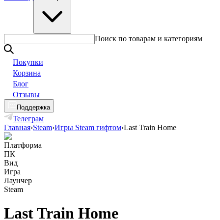
Поиск по товарам и категориям
Покупки
Корзина
Блог
Отзывы
Поддержка
Телеграм
Главная
›
Steam
›
Игры Steam гифтом
›
Last Train Home
Платформа
ПК
Вид
Игра
Лаунчер
Steam
Last Train Home