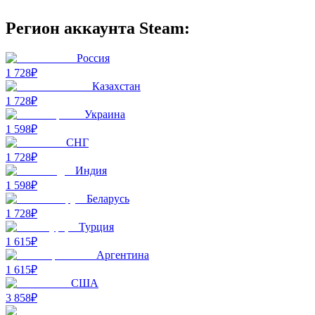
Регион аккаунта Steam:
Россия
1 728₽
Казахстан
1 728₽
Украина
1 598₽
СНГ
1 728₽
Индия
1 598₽
Беларусь
1 728₽
Турция
1 615₽
Аргентина
1 615₽
США
3 858₽