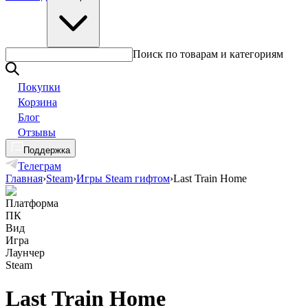
Поиск по товарам и категориям
Покупки
Корзина
Блог
Отзывы
Поддержка
Телеграм
Главная
›
Steam
›
Игры Steam гифтом
›
Last Train Home
Платформа
ПК
Вид
Игра
Лаунчер
Steam
Last Train Home