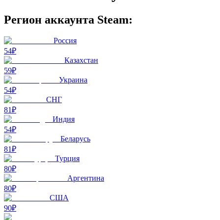
Регион аккаунта Steam:
Россия
54₽
Казахстан
59₽
Украина
54₽
СНГ
81₽
Индия
54₽
Беларусь
81₽
Турция
80₽
Аргентина
80₽
США
90₽