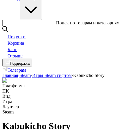
Поиск по товарам и категориям
Покупки
Корзина
Блог
Отзывы
Поддержка
Телеграм
Главная
›
Steam
›
Игры Steam гифтом
›
Kabukicho Story
Платформа
ПК
Вид
Игра
Лаунчер
Steam
Kabukicho Story