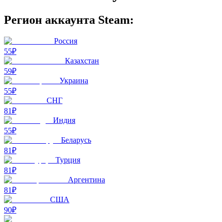
Регион аккаунта Steam:
Россия
55₽
Казахстан
59₽
Украина
55₽
СНГ
81₽
Индия
55₽
Беларусь
81₽
Турция
81₽
Аргентина
81₽
США
90₽