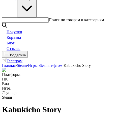
Поиск по товарам и категориям
Покупки
Корзина
Блог
Отзывы
Поддержка
Телеграм
Главная
›
Steam
›
Игры Steam гифтом
›
Kabukicho Story
Платформа
ПК
Вид
Игра
Лаунчер
Steam
Kabukicho Story