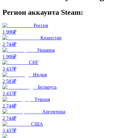
Регион аккаунта Steam:
Россия
1 906₽
Казахстан
2 744₽
Украина
1 906₽
СНГ
3 437₽
Индия
2 583₽
Беларусь
3 437₽
Турция
2 744₽
Аргентина
2 744₽
США
3 437₽