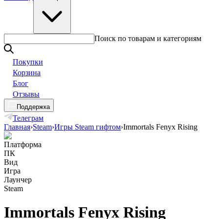
Поиск по товарам и категориям
Покупки
Корзина
Блог
Отзывы
Поддержка
Телеграм
Главная
›
Steam
›
Игры Steam гифтом
›
Immortals Fenyx Rising
Платформа
ПК
Вид
Игра
Лаунчер
Steam
Immortals Fenyx Rising