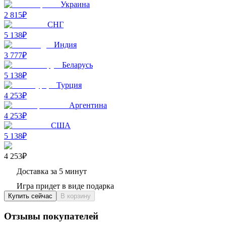
Украина
2 815₽
СНГ
5 138₽
Индия
3 777₽
Беларусь
5 138₽
Турция
4 253₽
Аргентина
4 253₽
США
5 138₽
4 253₽
Доставка за 5 минут
Игра придет в виде подарка
Купить сейчас
В корзину
Отзывы покупателей