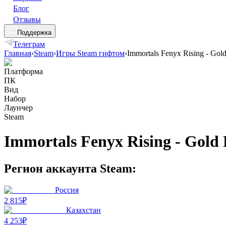
Блог
Отзывы
Поддержка
Телеграм
Главная
›
Steam
›
Игры Steam гифтом
›
Immortals Fenyx Rising - Gold
Платформа
ПК
Вид
Набор
Лаунчер
Steam
Immortals Fenyx Rising - Gold 
Регион аккаунта Steam:
Россия
2 815₽
Казахстан
4 253₽