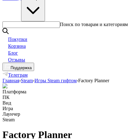
Поиск по товарам и категориям
Покупки
Корзина
Блог
Отзывы
Поддержка
Телеграм
Главная
›
Steam
›
Игры Steam гифтом
›
Factory Planner
Платформа
ПК
Вид
Игра
Лаунчер
Steam
Factory Planner