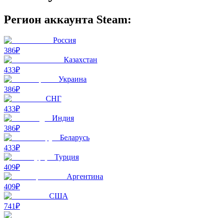
Регион аккаунта Steam:
Россия
386₽
Казахстан
433₽
Украина
386₽
СНГ
433₽
Индия
386₽
Беларусь
433₽
Турция
409₽
Аргентина
409₽
США
741₽