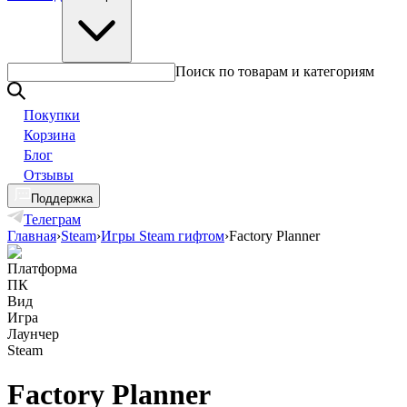
Поиск по товарам и категориям
Покупки
Корзина
Блог
Отзывы
Поддержка
Телеграм
Главная
›
Steam
›
Игры Steam гифтом
›
Factory Planner
Платформа
ПК
Вид
Игра
Лаунчер
Steam
Factory Planner