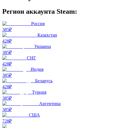
Регион аккаунта Steam:
Россия
385₽
Казахстан
428₽
Украина
385₽
СНГ
428₽
Индия
385₽
Беларусь
428₽
Турция
385₽
Аргентина
385₽
США
728₽