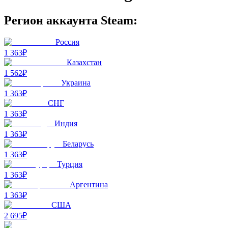
Регион аккаунта Steam:
Россия
1 363₽
Казахстан
1 562₽
Украина
1 363₽
СНГ
1 363₽
Индия
1 363₽
Беларусь
1 363₽
Турция
1 363₽
Аргентина
1 363₽
США
2 695₽