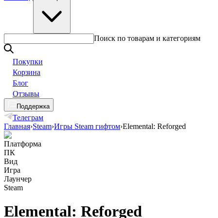
Поиск по товарам и категориям
Покупки
Корзина
Блог
Отзывы
Поддержка
Телеграм
Главная
›
Steam
›
Игры Steam гифтом
›
Elemental: Reforged
Платформа
ПК
Вид
Игра
Лаунчер
Steam
Elemental: Reforged