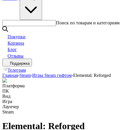
Поиск по товарам и категориям
Покупки
Корзина
Блог
Отзывы
Поддержка
Телеграм
Главная
›
Steam
›
Игры Steam гифтом
›
Elemental: Reforged
Платформа
ПК
Вид
Игра
Лаунчер
Steam
Elemental: Reforged