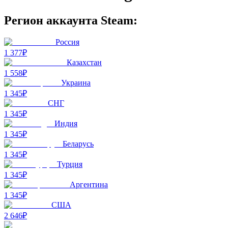
Регион аккаунта Steam:
Россия
1 377₽
Казахстан
1 558₽
Украина
1 345₽
СНГ
1 345₽
Индия
1 345₽
Беларусь
1 345₽
Турция
1 345₽
Аргентина
1 345₽
США
2 646₽