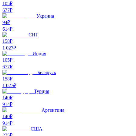
105₽
677
₽
Украина
94₽
614
₽
СНГ
158₽
1 027
₽
Индия
105₽
677
₽
Беларусь
158₽
1 027
₽
Турция
140₽
914
₽
Аргентина
140₽
914
₽
США
275₽