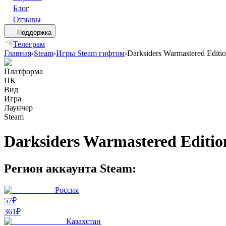
Блог
Отзывы
Поддержка
Телеграм
Главная
›
Steam
›
Игры Steam гифтом
›
Darksiders Warmastered Editi
Платформа
ПК
Вид
Игра
Лаунчер
Steam
Darksiders Warmastered Editio
Регион аккаунта Steam:
Россия
57₽
361
₽
Казахстан