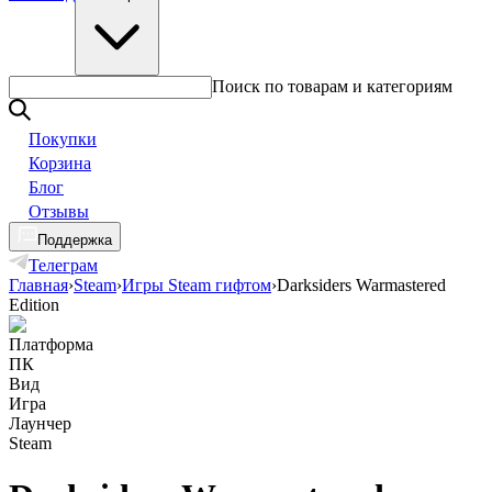
Поиск по товарам и категориям
Покупки
Корзина
Блог
Отзывы
Поддержка
Телеграм
Главная
›
Steam
›
Игры Steam гифтом
›
Darksiders Warmastered
Edition
Платформа
ПК
Вид
Игра
Лаунчер
Steam