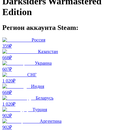
Darksiders Warmastered
Edition
Регион аккаунта Steam:
Россия
359₽
Казахстан
668₽
Украина
607₽
СНГ
1 020₽
Индия
668₽
Беларусь
1 020₽
Турция
902₽
Аргентина
902₽