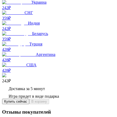
Украина
242₽
СНГ
359₽
Индия
242₽
Беларусь
359₽
Турция
428₽
Аргентина
428₽
США
428₽
242₽
Доставка за 5 минут
Игра придет в виде подарка
Купить сейчас
В корзину
Отзывы покупателей