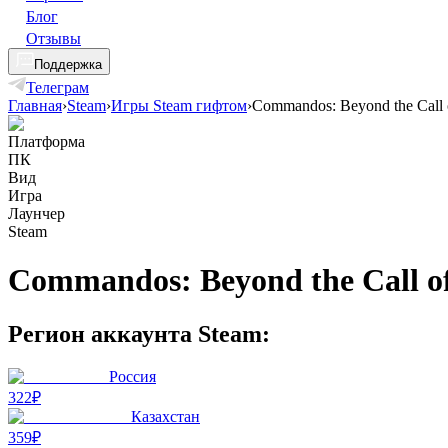
Блог
Отзывы
Поддержка
Телеграм
Главная
›
Steam
›
Игры Steam гифтом
›
Commandos: Beyond the Call 
Платформа
ПК
Вид
Игра
Лаунчер
Steam
Commandos: Beyond the Call o
Регион аккаунта Steam:
Россия
322₽
Казахстан
359₽