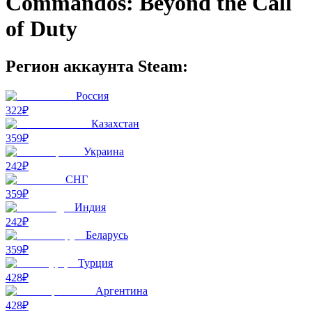
Commandos: Beyond the Call
of Duty
Регион аккаунта Steam:
Россия
322₽
Казахстан
359₽
Украина
242₽
СНГ
359₽
Индия
242₽
Беларусь
359₽
Турция
428₽
Аргентина
428₽