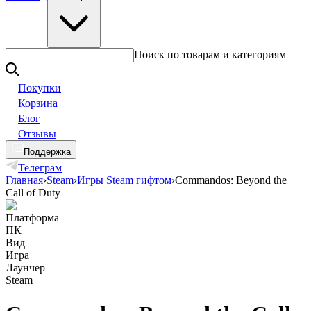
Поиск по товарам и категориям
Покупки
Корзина
Блог
Отзывы
Поддержка
Телеграм
Главная
›
Steam
›
Игры Steam гифтом
›
Commandos: Beyond the
Call of Duty
Платформа
ПК
Вид
Игра
Лаунчер
Steam