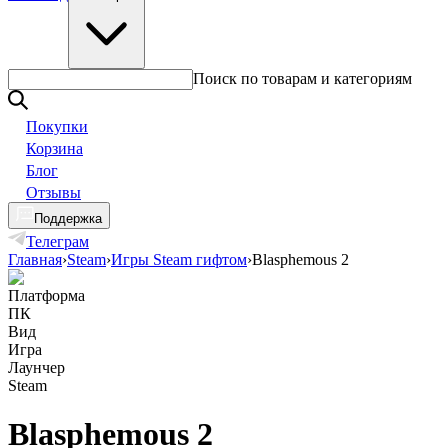
Поиск по товарам и категориям
Покупки
Корзина
Блог
Отзывы
Поддержка
Телеграм
Главная
›
Steam
›
Игры Steam гифтом
›
Blasphemous 2
Платформа
ПК
Вид
Игра
Лаунчер
Steam
Blasphemous 2