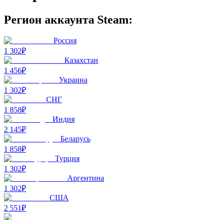
Регион аккаунта Steam:
Россия
1 302₽
Казахстан
1 456₽
Украина
1 302₽
СНГ
1 858₽
Индия
2 145₽
Беларусь
1 858₽
Турция
1 302₽
Аргентина
1 302₽
США
2 551₽