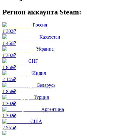
Регион аккаунта Steam:
Россия
1 302₽
Казахстан
1 456₽
Украина
1 302₽
СНГ
1 858₽
Индия
2 145₽
Беларусь
1 858₽
Турция
1 302₽
Аргентина
1 302₽
США
2 551₽