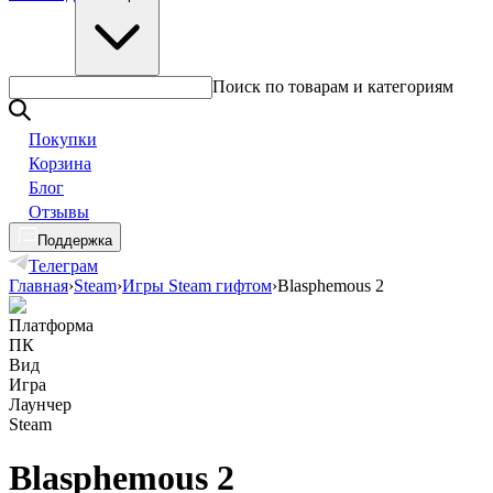
Поиск по товарам и категориям
Покупки
Корзина
Блог
Отзывы
Поддержка
Телеграм
Главная
›
Steam
›
Игры Steam гифтом
›
Blasphemous 2
Платформа
ПК
Вид
Игра
Лаунчер
Steam
Blasphemous 2