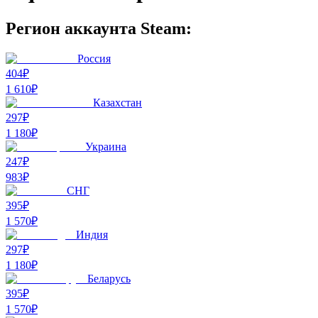
Регион аккаунта Steam:
Россия
404₽
1 610
₽
Казахстан
297₽
1 180
₽
Украина
247₽
983
₽
СНГ
395₽
1 570
₽
Индия
297₽
1 180
₽
Беларусь
395₽
1 570
₽