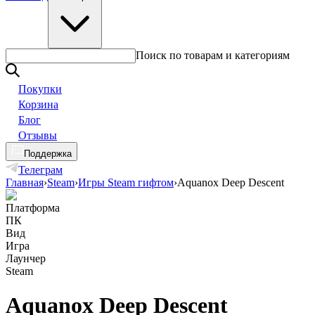
Поиск по товарам и категориям
Покупки
Корзина
Блог
Отзывы
Поддержка
Телеграм
Главная
›
Steam
›
Игры Steam гифтом
›
Aquanox Deep Descent
Платформа
ПК
Вид
Игра
Лаунчер
Steam
Aquanox Deep Descent