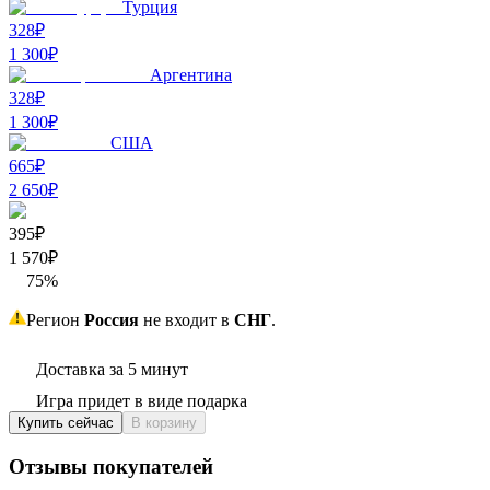
Турция
328₽
1 300
₽
Аргентина
328₽
1 300
₽
США
665₽
2 650
₽
395₽
1 570
₽
75
%
Регион
Россия
не входит в
СНГ
.
Доставка за 5 минут
Игра придет в виде подарка
Купить сейчас
В корзину
Отзывы покупателей