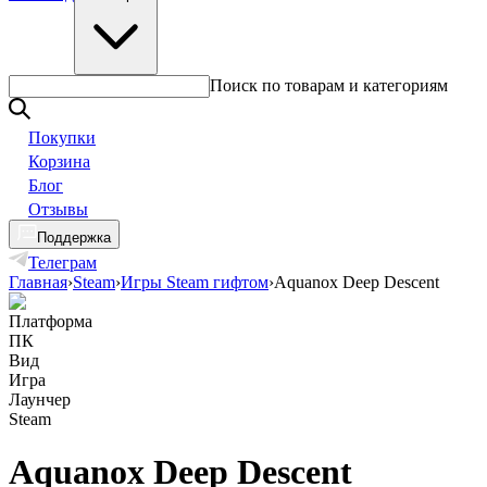
Поиск по товарам и категориям
Покупки
Корзина
Блог
Отзывы
Поддержка
Телеграм
Главная
›
Steam
›
Игры Steam гифтом
›
Aquanox Deep Descent
Платформа
ПК
Вид
Игра
Лаунчер
Steam
Aquanox Deep Descent