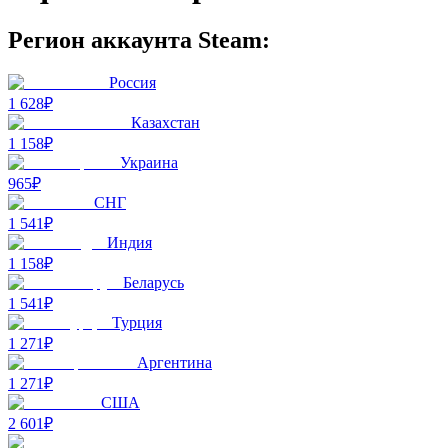
Регион аккаунта Steam:
Россия
1 628₽
Казахстан
1 158₽
Украина
965₽
СНГ
1 541₽
Индия
1 158₽
Беларусь
1 541₽
Турция
1 271₽
Аргентина
1 271₽
США
2 601₽