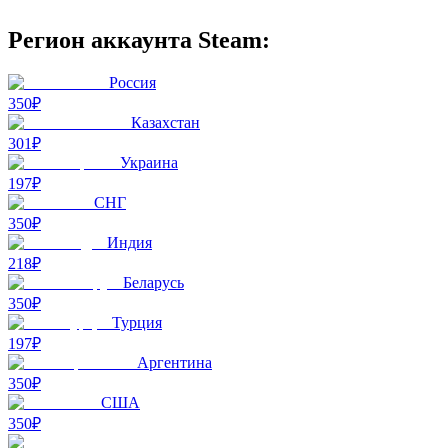
Регион аккаунта Steam:
Россия
350₽
Казахстан
301₽
Украина
197₽
СНГ
350₽
Индия
218₽
Беларусь
350₽
Турция
197₽
Аргентина
350₽
США
350₽