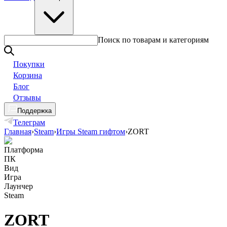
Поиск по товарам и категориям
Покупки
Корзина
Блог
Отзывы
Поддержка
Телеграм
Главная
›
Steam
›
Игры Steam гифтом
›
ZORT
Платформа
ПК
Вид
Игра
Лаунчер
Steam
ZORT