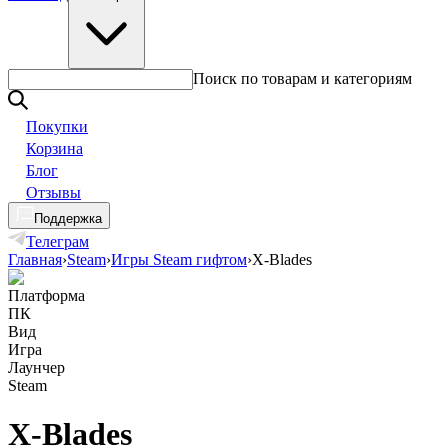
Поиск по товарам и категориям
Покупки
Корзина
Блог
Отзывы
Поддержка
Телеграм
Главная
›
Steam
›
Игры Steam гифтом
›
X-Blades
Платформа
ПК
Вид
Игра
Лаунчер
Steam
X-Blades