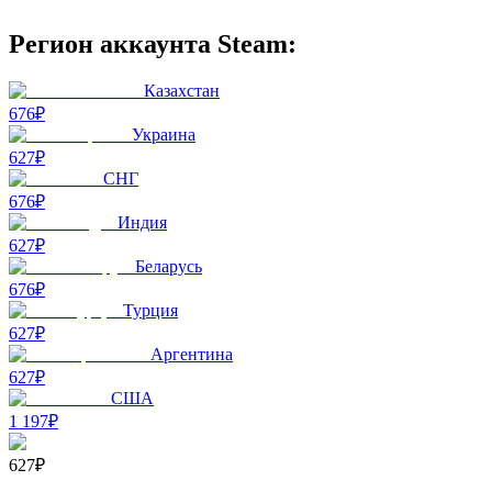
Регион аккаунта Steam:
Казахстан
676₽
Украина
627₽
СНГ
676₽
Индия
627₽
Беларусь
676₽
Турция
627₽
Аргентина
627₽
США
1 197₽
627₽