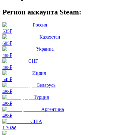
Регион аккаунта Steam:
Россия
535₽
Казахстан
685₽
Украина
488₽
СНГ
488₽
Индия
545₽
Беларусь
488₽
Турция
488₽
Аргентина
488₽
США
1 302₽