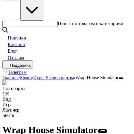
Поиск по товарам и категориям
Покупки
Корзина
Блог
Отзывы
Поддержка
Телеграм
Главная
›
Steam
›
Игры Steam гифтом
›
Wrap House Simulator🌯
Платформа
ПК
Вид
Игра
Лаунчер
Steam
Wrap House Simulator🌯